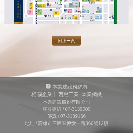
回上一頁
本業建設粉絲頁
相關企業 |
西惠工業
本業鋼鐵
本業建設股份有限公司
客服專線 /
07-3139000
傳真 /
07-3139166
地址 / 高雄市三民區博愛一路366號12樓