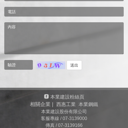
送出
本業建設粉絲頁
相關企業 |
西惠工業
本業鋼鐵
本業建設股份有限公司
客服專線 /
07-3139000
傳真 /
07-3139166