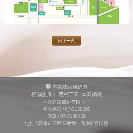
回上一頁
本業建設粉絲頁
相關企業 |
西惠工業
本業鋼鐵
本業建設股份有限公司
客服專線 /
07-3139000
傳真 /
07-3139166
地址 / 高雄市三民區博愛一路366號12樓