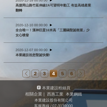
2020-12-18 00:00:00
高捷岡山路竹延伸線2A可望明年動工 有益高雄產業
翻轉
2020-12-10 00:00:00
全台唯一！漢神巨蛋16米高「三麗鷗聖誕樹屋」少
女心噴發
2020-12-07 00:00:00
本業建設祝您聖誕快樂!
2
3
4
5
6
本業建設粉絲頁
相關企業 |
西惠工業
本業鋼鐵
本業建設股份有限公司
客服專線 /
07-3139000