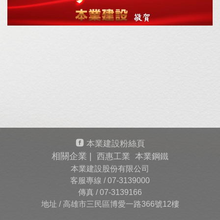
本業建設粉絲頁
相關企業 |
西惠工業
本業鋼鐵
本業建設股份有限公司
客服專線 /
07-3139000
傳真 /
07-3139166
地址 / 高雄市三民區博愛一路366號12樓