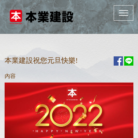
Toggle
navigat
本業建設祝您元旦快樂!
內容