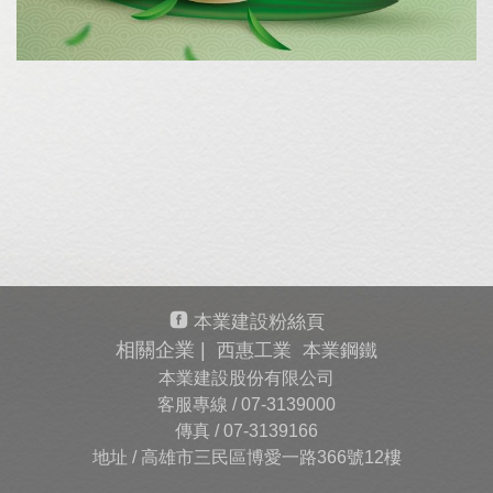
本業建設粉絲頁
相關企業 |
西惠工業
本業鋼鐵
本業建設股份有限公司
客服專線 /
07-3139000
傳真 /
07-3139166
地址 / 高雄市三民區博愛一路366號12樓