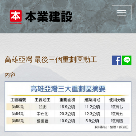
Toggle
navigat
高雄亞灣 最後三個重劃區動工
內容