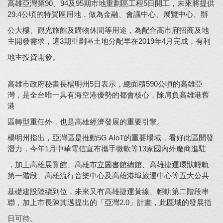
高雄亞灣第90、94及95期市地重劃區工程5日開工，未來將提供
29.4公頃的特貿區用地，做為金融、會議中心、展覽中心、辦
公大樓、觀光旅館及購物休閒等用途，為配合高市府招商及地
主開發需求，這3期重劃區土地分配早在2019年4月完成，有利
地主投資開發。
高雄市政府秘書長楊明州5日表示，總面積590公頃的高雄亞
灣，是全台唯一具有海空港優勢的都會核心，除肩負高雄港舊
港
區轉型重任外，也是高雄經濟發展的重要引擎。
楊明州指出，亞灣區是推動5G AIoT的重要場域，看好此區開發
潛力，今年1月中華電信宣布攜手微軟等13家國內外廠商進駐
，加上高雄展覽館、高雄市立圖書館總館、高雄捷運環狀輕軌
第一階段、高雄流行音樂中心及高雄港埠旅運中心等五大公共
基礎建設陸續到位，未來又有高雄捷運黃線、輕軌第二階段串
聯，加上市長陳其邁提出的「亞灣2.0」計畫，此區域的發展指
日可待。