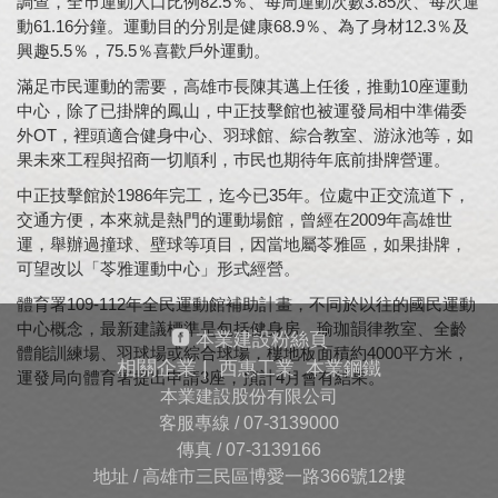
調查，全巿運動人口比例82.5％、每周運動次數3.85次、每次運
動61.16分鐘。運動目的分別是健康68.9％、為了身材12.3％及
興趣5.5％，75.5％喜歡戶外運動。
滿足巿民運動的需要，高雄巿長陳其邁上任後，推動10座運動
中心，除了已掛牌的鳳山，中正技擊館也被運發局相中準備委
外OT，裡頭適合健身中心、羽球館、綜合教室、游泳池等，如
果未來工程與招商一切順利，巿民也期待年底前掛牌營運。
中正技擊館於1986年完工，迄今已35年。位處中正交流道下，
交通方便，本來就是熱門的運動場館，曾經在2009年高雄世
運，舉辦過撞球、壁球等項目，因當地屬苓雅區，如果掛牌，
可望改以「苓雅運動中心」形式經營。
體育署109-112年全民運動館補助計畫，不同於以往的國民運動
中心概念，最新建議標準是包括健身房、瑜珈韻律教室、全齡
本業建設粉絲頁
體能訓練場、羽球場或綜合球場，樓地板面積約4000平方米，
相關企業 |
西惠工業
本業鋼鐵
運發局向體育署提出申請3座，預計4月會有結果。
本業建設股份有限公司
客服專線 /
07-3139000
傳真 /
07-3139166
地址 / 高雄市三民區博愛一路366號12樓