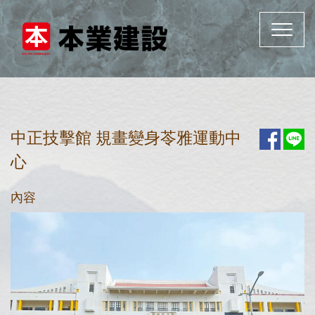
Toggle
navigat
中正技擊館 規畫變身苓雅運動中
心
內容