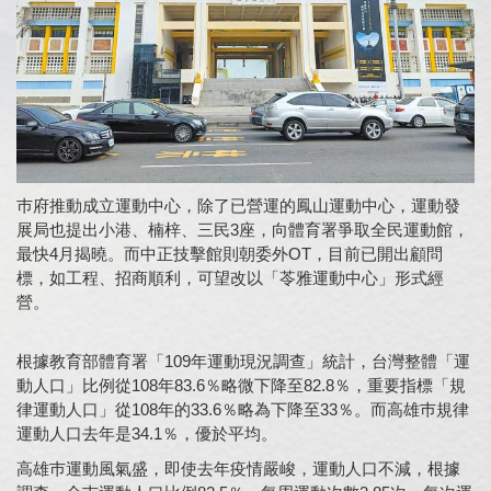
巿府推動成立運動中心，除了已營運的鳳山運動中心，運動發
展局也提出小港、楠梓、三民3座，向體育署爭取全民運動館，
最快4月揭曉。而中正技擊館則朝委外OT，目前已開出顧問
標，如工程、招商順利，可望改以「苓雅運動中心」形式經
營。
根據教育部體育署「109年運動現況調查」統計，台灣整體「運
動人口」比例從108年83.6％略微下降至82.8％，重要指標「規
律運動人口」從108年的33.6％略為下降至33％。而高雄巿規律
運動人口去年是34.1％，優於平均。
高雄巿運動風氣盛，即使去年疫情嚴峻，運動人口不減，根據